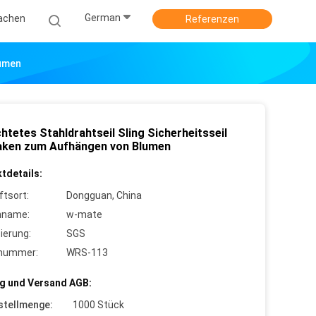
German
achen
Referenzen
lumen
htetes Stahldrahtseil Sling Sicherheitsseil
aken zum Aufhängen von Blumen
tdetails:
ftsort:
Dongguan, China
nname:
w-mate
zierung:
SGS
lnummer:
WRS-113
g und Versand AGB:
stellmenge:
1000 Stück