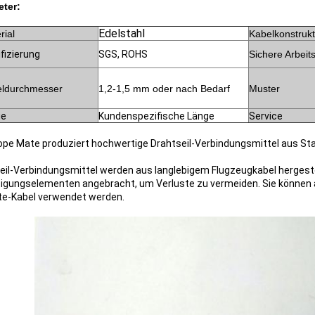
ter:
Edelstahl
rial
Kabelkonstrukt
ifizierung
SGS, ROHS
Sichere Arbeits
ldurchmesser
1,2-1,5 mm oder nach Bedarf
Muster
ge
Kundenspezifische Länge
Service
ope Mate produziert hochwertige Drahtseil-Verbindungsmittel aus Stah
eil-Verbindungsmittel werden aus langlebigem Flugzeugkabel hergeste
igungselementen angebracht, um Verluste zu vermeiden. Sie können 
te-Kabel verwendet werden.