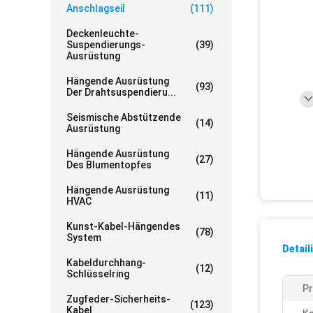
Anschlagseil
(111)
Deckenleuchte-
Suspendierungs-
(39)
Ausrüstung
Hängende Ausrüstung
(93)
Der Drahtsuspendieru...
Seismische Abstützende
(14)
Ausrüstung
Hängende Ausrüstung
(27)
Des Blumentopfes
Hängende Ausrüstung
(11)
HVAC
Kunst-Kabel-Hängendes
(78)
System
Detail
Kabeldurchhang-
(12)
Schlüsselring
P
Zugfeder-Sicherheits-
(123)
Kabel