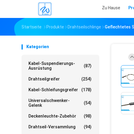
Zu Hause
Pr
Startseite
Produkte
Drahtseilschlinge
Geflechtetes S
Kategorien
Kabel-Suspendierungs-
(87)
Ausrüstung
Drahtseilgreifer
(254)
Kabel-Schleifungsgreifer
(178)
Universalschwenker-
(54)
Gelenk
Deckenleuchte-Zubehör
(98)
Drahtseil-Versammlung
(94)