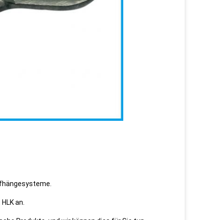
Aufhängesysteme.
 HLK an.