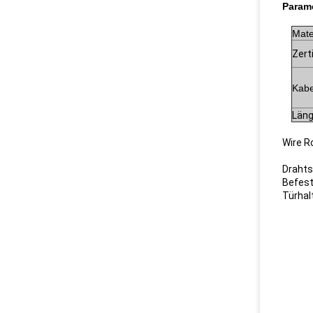
Parame
Mate
Zert
Kabe
Län
Wire R
Drahts
Befest
Türhal