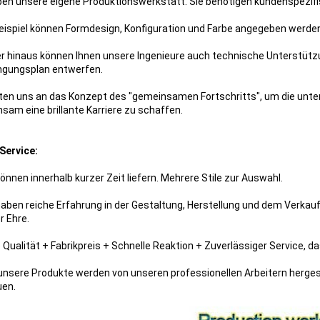
ben unsere eigene Produktionswerkstatt. Sie benötigen kundenspezifis
ispiel können Formdesign, Konfiguration und Farbe angegeben werden
r hinaus können Ihnen unsere Ingenieure auch technische Unterstützu
gungsplan entwerfen.
lten uns an das Konzept des "gemeinsamen Fortschritts", um die unter
sam eine brillante Karriere zu schaffen.
Service:
können innerhalb kurzer Zeit liefern. Mehrere Stile zur Auswahl.
 haben reiche Erfahrung in der Gestaltung, Herstellung und dem Verkau
r Ehre.
e Qualität + Fabrikpreis + Schnelle Reaktion + Zuverlässiger Service, d
e unsere Produkte werden von unseren professionellen Arbeitern herges
uen.