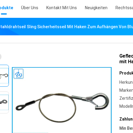
odukte
Über Uns
Kontakt Mit Uns
Neuigkeiten
Rechtss
tahldrahtseil Sling Sicherheitsseil Mit Haken Zum Aufhängen Von B
Geflec
mit H
Produk
Herkun
Marke
Zertifi
Model
Zahlun
Min Be