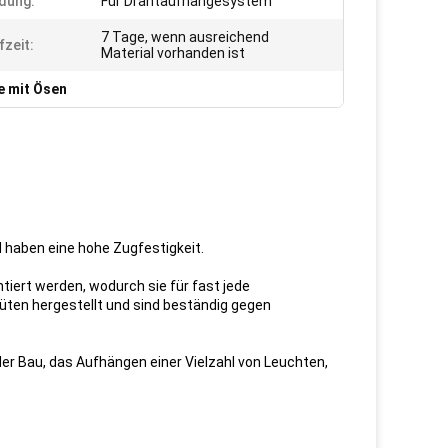
dung:
Für Drahtaufhängesystem
7 Tage, wenn ausreichend
fzeit:
Material vorhanden ist
e mit Ösen
 haben eine hohe Zugfestigkeit.
iert werden, wodurch sie für fast jede
ten hergestellt und sind beständig gegen
der Bau, das Aufhängen einer Vielzahl von Leuchten,