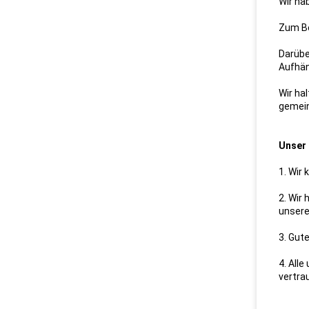
Wir ha
Zum Be
Darübe
Aufhän
Wir ha
gemein
Unser 
1. Wir 
2. Wir
unsere
3. Gut
4. All
vertra