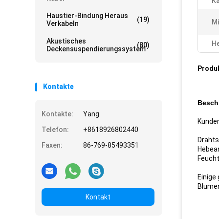
Ka
Haustier-Bindung Heraus
(19)
Mi
Verkabeln
Akustisches
He
(80)
Deckensuspendierungssystem
Produ
Kontakte
Besch
Kontakte:
Yang
Kunden
Telefon:
+8618926802440
Drahts
Faxen:
86-769-85493351
Hebean
Feuchti
Einige
Blume
Kontakt