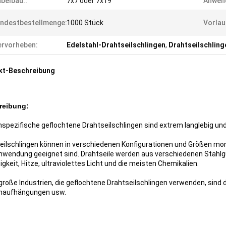
belbau::
7x7 oder 7x19
Anwen
ndestbestellmenge:
1000 Stück
Vorlau
rvorheben:
Edelstahl-Drahtseilschlingen
,
Drahtseilschling
kt-Beschreibung
reibung:
spezifische geflochtene Drahtseilschlingen sind extrem langlebig und
eilschlingen können in verschiedenen Konfigurationen und Größen mont
wendung geeignet sind. Drahtseile werden aus verschiedenen Stahlgü
gkeit, Hitze, ultraviolettes Licht und die meisten Chemikalien.
 große Industrien, die geflochtene Drahtseilschlingen verwenden, sind 
naufhängungen usw.