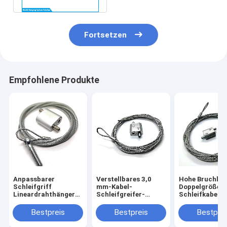
Fortsetzen
Empfohlene Produkte
Anpassbarer
Verstellbares 3,0
Hohe Bruchlas
Schleifgriff
mm-Kabel-
Doppelgröße
Lineardrahthänger
Schleifgreifer-
Schleifkabelgr
für HVAC-Kanal und
Linear-Hängekit für
für 1,5 mm
Beleuchtung
HVAC-Kanäle
Stahldrahtseil
Bestpreis
Bestpreis
Bestprei