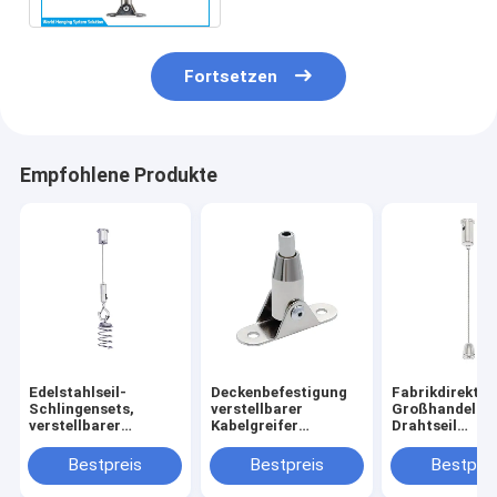
Fortsetzen
Empfohlene Produkte
Edelstahlseil-
Deckenbefestigung
Fabrikdirekt
Schlingensets,
verstellbarer
Großhandel
verstellbarer
Kabelgreifer
Drahtseil
Drahtgreifer,
Stahldraht-
Kabelklemme
Deckenkupplung,
Verriegelungs-Haken
Lampenaufhä
Bestpreis
Bestpreis
Bestprei
Kabelaufhängungsset,
Beleuchtungs-
Hardware
Schienenlicht
Einsteller Aufhänge-
Verstellbare