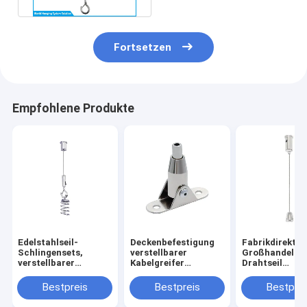
Fortsetzen
Empfohlene Produkte
Edelstahlseil-
Deckenbefestigung
Fabrikdirekt
Schlingensets,
verstellbarer
Großhandel
verstellbarer
Kabelgreifer
Drahtseil
Drahtgreifer,
Stahldraht-
Kabelklemme
Deckenkupplung,
Verriegelungs-Haken
Lampenaufhä
Bestpreis
Bestpreis
Bestprei
Kabelaufhängungsset,
Beleuchtungs-
Hardware
Schienenlicht
Einsteller Aufhänge-
Verstellbare