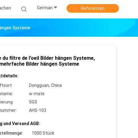
German
achen
Referenzen
 Hängen Systeme
du filtre de l'oeil Bilder hängen Systeme,
 mehrfache Bilder hängen Systeme
tdetails:
ftsort:
Dongguan, China
nname:
w-mate
zierung:
SGS
lnummer:
AHS-103
g und Versand AGB:
stellmenge:
1000 Stück