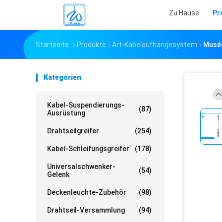
Zu Hause
Pr
Startseite
Produkte
Art-Kabelaufhängesystem
Musée
Kategorien
Kabel-Suspendierungs-
(87)
Ausrüstung
Drahtseilgreifer
(254)
Kabel-Schleifungsgreifer
(178)
Universalschwenker-
(54)
Gelenk
Deckenleuchte-Zubehör
(98)
Drahtseil-Versammlung
(94)