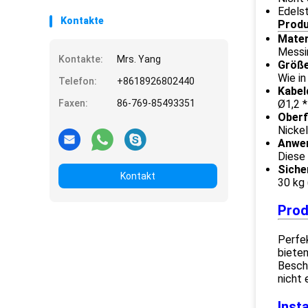
Edels
Kontakte
Produ
Mater
Messi
Kontakte:
Mrs. Yang
Größ
Wie in
Telefon:
+8618926802440
Kabel
Faxen:
86-769-85493351
Ø1,2 
Oberf
Nicke
Anwe
Diese
Siche
Kontakt
30 kg 
Prod
Perfek
bieten
Besch
nicht 
Inst