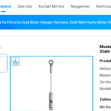
odukte
Über Uns
Kontakt Mit Uns
Neuigkeiten
Rechtss
 Du Filtre De L'oeil Bilder Hängen Systeme, Stahl Mehrfache Bilder
Musée 
Stahl
Produk
Herkun
Marke
Zertifi
Model
Zahlun
Min Be