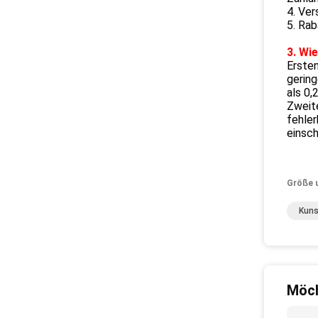
4. Ve
5. Rab
3. Wi
Ersten
gering
als 0,
Zweite
fehler
einsch
Größe 
Kuns
Möch