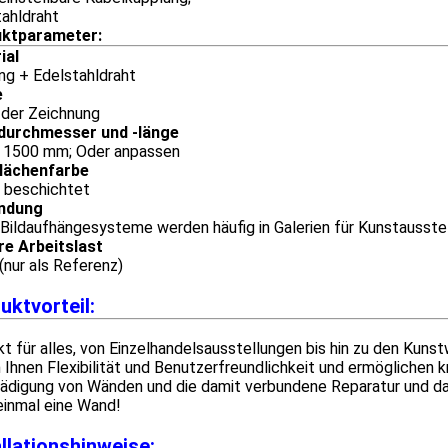
tahldraht
ktparameter:
ial
ng + Edelstahldraht
e
 der Zeichnung
durchmesser und -länge
* 1500 mm; Oder anpassen
lächenfarbe
l beschichtet
ndung
 Bildaufhängesysteme werden häufig in Galerien für Kunstausst
re Arbeitslast
(nur als Referenz)
uktvorteil:
t für alles, von Einzelhandelsausstellungen bis hin zu den Kun
 Ihnen Flexibilität und Benutzerfreundlichkeit und ermöglichen k
ädigung von Wänden und die damit verbundene Reparatur und da
einmal eine Wand!
allationshinweise: