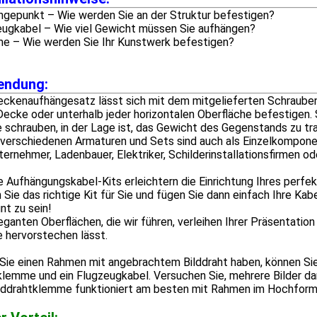
ngepunkt – Wie werden Sie an der Struktur befestigen?
eugkabel – Wie viel Gewicht müssen Sie aufhängen?
e – Wie werden Sie Ihr Kunstwerk befestigen?
endung:
ckenaufhängesatz lässt sich mit dem mitgelieferten Schrauben-
Decke oder unterhalb jeder horizontalen Oberfläche befestigen. S
e schrauben, in der Lage ist, das Gewicht des Gegenstands zu t
verschiedenen Armaturen und Sets sind auch als Einzelkomponent
ernehmer, Ladenbauer, Elektriker, Schilderinstallationsfirmen o
 Aufhängungskabel-Kits erleichtern die Einrichtung Ihres perfe
 Sie das richtige Kit für Sie und fügen Sie dann einfach Ihre Kab
nt zu sein!
eganten Oberflächen, die wir führen, verleihen Ihrer Präsentation
 hervorstechen lässt.
ie einen Rahmen mit angebrachtem Bilddraht haben, können Sie 
lemme und ein Flugzeugkabel. Versuchen Sie, mehrere Bilder dar
ilddrahtklemme funktioniert am besten mit Rahmen im Hochform