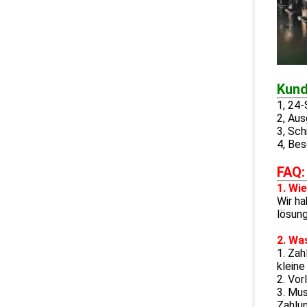
Kund
1, 24-
2, Aus
3, Sch
4, Bes
FAQ:
1. Wi
Wir ha
lösung
2. Wa
1. Za
kleine
2. Vor
3. Mus
Zahlun