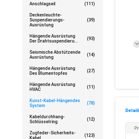
Anschlagseil
(111)
Deckenleuchte-
Suspendierungs-
(39)
Ausrüstung
Hängende Ausrüstung
(93)
Der Drahtsuspendieru...
Seismische Abstützende
(14)
Ausrüstung
Hängende Ausrüstung
(27)
Des Blumentopfes
Hängende Ausrüstung
(11)
HVAC
Kunst-Kabel-Hängendes
(78)
System
Detail
Kabeldurchhang-
(12)
Schlüsselring
P
Zugfeder-Sicherheits-
(123)
Kabel