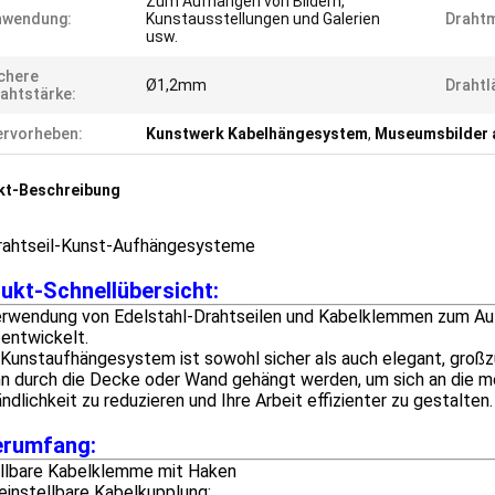
Zum Aufhängen von Bildern,
nwendung:
Kunstausstellungen und Galerien
Drahtm
usw.
chere
Ø1,2mm
Drahtl
ahtstärke:
rvorheben:
Kunstwerk Kabelhängesystem
,
Museumsbilder 
kt-Beschreibung
rahtseil-Kunst-Aufhängesysteme
ukt-Schnellübersicht:
erwendung von Edelstahl-Drahtseilen und Kabelklemmen zum Au
entwickelt.
Kunstaufhängesystem ist sowohl sicher als auch elegant, großzü
nn durch die Decke oder Wand gehängt werden, um sich an die 
dlichkeit zu reduzieren und Ihre Arbeit effizienter zu gestalten.
erumfang:
ellbare Kabelklemme mit Haken
einstellbare Kabelkupplung;