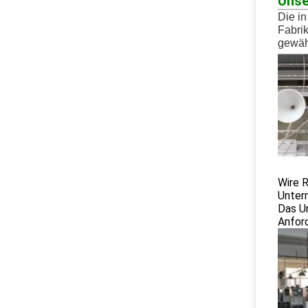
Unse
Die i
Fabri
gewäh
Wire R
Untern
Das U
Anfor