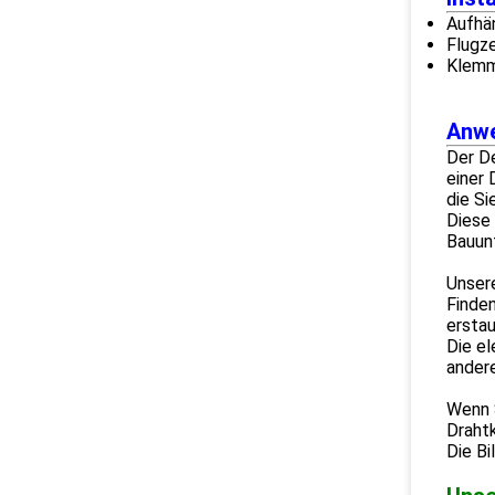
Aufhä
Flugz
Klemm
Anw
Der De
einer 
die Si
Diese 
Bauunt
Unsere
Finden
erstau
Die el
andere
Wenn S
Drahtk
Die B