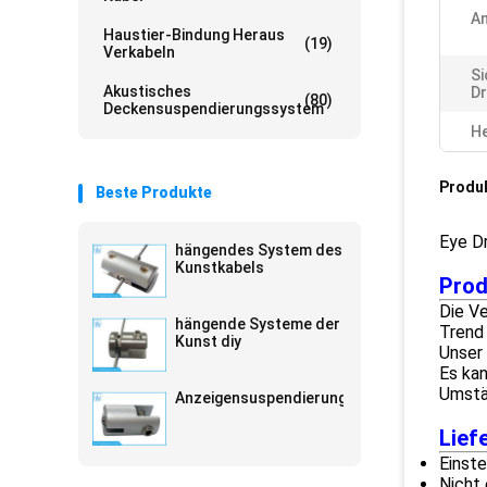
A
Haustier-Bindung Heraus
(19)
Verkabeln
Si
Akustisches
Dr
(80)
Deckensuspendierungssystem
He
Produ
Beste Produkte
Eye D
hängendes System des
Kunstkabels
Prod
Die V
hängende Systeme der
Trend 
Kunst diy
Unser 
Es ka
Umstän
Anzeigensuspendierungssysteme
Lief
Einst
Nicht 