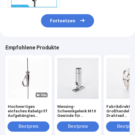
Fortsetzen
Empfohlene Produkte
Hochwertiges
Messing-
Fabrikdirekt
einfaches Kabelgriff
Schwenkgelenk M10
Großhandel
Aufgehängtes
Gewinde für
Drahtseil
Lichtgriff
Beleuchtungssystem
Kabelklemme
Kabelhaken für Draht
und Pendelleuchten-
Lampenaufhä
Bestpreis
Bestpreis
Bestprei
Aufhängungsteile
Hardware
Verstellbare