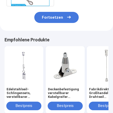
Fortsetzen
Empfohlene Produkte
Edelstahlseil-
Deckenbefestigung
Fabrikdirekt
Schlingensets,
verstellbarer
Großhandel
verstellbarer
Kabelgreifer
Drahtseil
Drahtgreifer,
Stahldraht-
Kabelklemme
Deckenkupplung,
Verriegelungs-Haken
Lampenaufhä
Bestpreis
Bestpreis
Bestprei
Kabelaufhängungsset,
Beleuchtungs-
Hardware
Schienenlicht
Einsteller Aufhänge-
Verstellbare