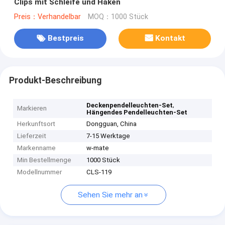
Clips mit Schleife und Haken
Preis：Verhandelbar
MOQ：1000 Stück
Bestpreis
Kontakt
Produkt-Beschreibung
,
Deckenpendelleuchten-Set
Markieren
Hängendes Pendelleuchten-Set
Herkunftsort
Dongguan, China
Lieferzeit
7-15 Werktage
Markenname
w-mate
Min Bestellmenge
1000 Stück
Modellnummer
CLS-119
Sehen Sie mehr an