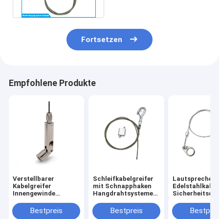
Lichterketten-
Aufhängungs-Kit
Fortsetzen
Empfohlene Produkte
Verstellbarer
Schleifkabelgreifer
Lautsprechers
Kabelgreifer
mit Schnapphaken
Edelstahlkabel
Innengewinde
Hangdrahtsysteme
Sicherheitsdra
Aufhängungssystem
für Lüftungskanal-
für die Decke
für Akustikplatten
Suspensionsdrahtkits
Lautsprecher 
Bestpreis
Bestpreis
Bestprei
Deckenaufhängung
Decke oder an 