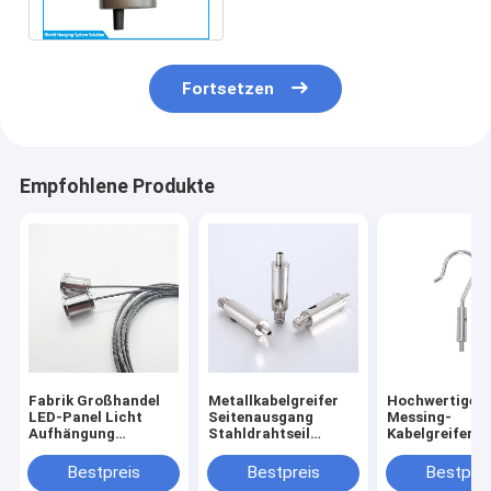
mit SGS-Zertifizierung
Fortsetzen
Empfohlene Produkte
Fabrik Großhandel
Metallkabelgreifer
Hochwertiger
LED-Panel Licht
Seitenausgang
Messing-
Aufhängung
Stahldrahtseil
Kabelgreifer,
Beleuchtung Kits
Kreuzgreifer
verstellbarer
Draht hängend
Beleuchtung
Aufhängehake
Bestpreis
Bestpreis
Bestprei
schnell einstellbarer
Hängesystem
Beschlag,