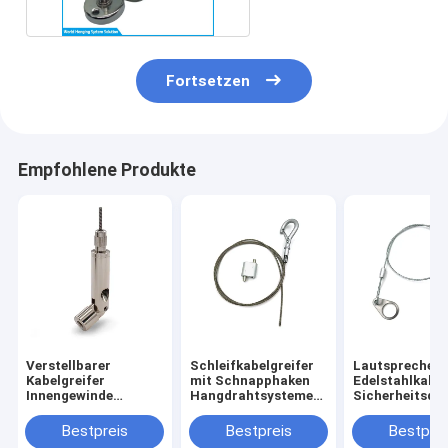
Fortsetzen
Empfohlene Produkte
Verstellbarer
Schleifkabelgreifer
Lautsprechers
Kabelgreifer
mit Schnapphaken
Edelstahlkabel
Innengewinde
Hangdrahtsysteme
Sicherheitsdra
Aufhängungssystem
für Lüftungskanal-
für die Decke
für Akustikplatten
Suspensionsdrahtkits
Lautsprecher 
Bestpreis
Bestpreis
Bestprei
Deckenaufhängung
Decke oder an 