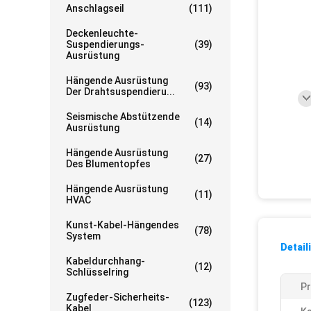
Anschlagseil
(111)
Deckenleuchte-
Suspendierungs-
(39)
Ausrüstung
Hängende Ausrüstung
(93)
Der Drahtsuspendieru...
Seismische Abstützende
(14)
Ausrüstung
Hängende Ausrüstung
(27)
Des Blumentopfes
Hängende Ausrüstung
(11)
HVAC
Kunst-Kabel-Hängendes
(78)
System
Detail
Kabeldurchhang-
(12)
Schlüsselring
P
Zugfeder-Sicherheits-
(123)
Kabel