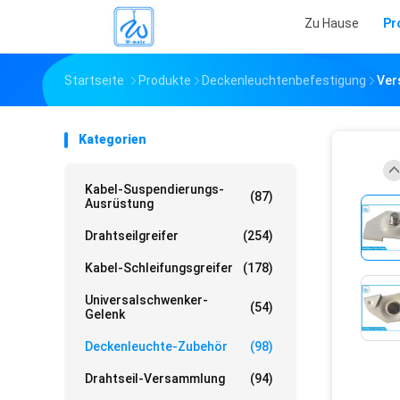
Zu Hause
Pr
Startseite
Produkte
Deckenleuchtenbefestigung
Ver
Kategorien
Kabel-Suspendierungs-
(87)
Ausrüstung
Drahtseilgreifer
(254)
Kabel-Schleifungsgreifer
(178)
Universalschwenker-
(54)
Gelenk
Deckenleuchte-Zubehör
(98)
Drahtseil-Versammlung
(94)