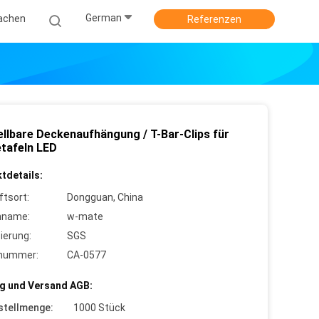
German
achen
Referenzen
ellbare Deckenaufhängung / T-Bar-Clips für
tafeln LED
tdetails:
ftsort:
Dongguan, China
nname:
w-mate
zierung:
SGS
lnummer:
CA-0577
g und Versand AGB:
stellmenge:
1000 Stück