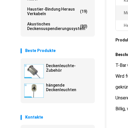
Ka
Haustier-Bindung Heraus
(19)
Mi
Verkabeln
Akustisches
He
(80)
Deckensuspendierungssystem
Produ
Beste Produkte
Besch
T-Bar 
Deckenleuchte-
Zubehör
Wird 
hängende
gekrü
Deckenleuchten
Unser
Billig,
Kontakte