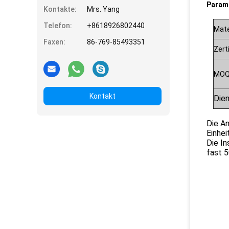
Param
Kontakte:
Mrs. Yang
Telefon:
+8618926802440
Mate
Faxen:
86-769-85493351
Zert
MO
Kontakt
Dien
Die A
Einhei
Die In
fast 