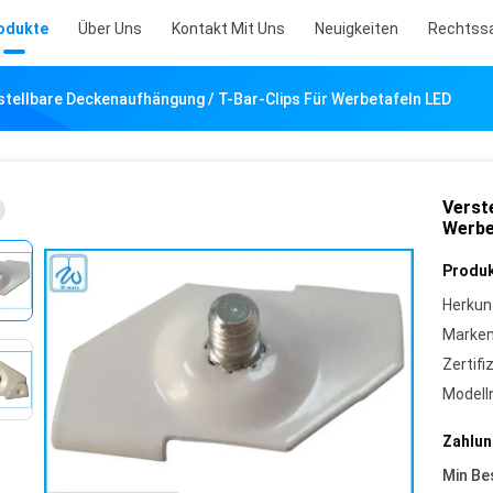
odukte
Über Uns
Kontakt Mit Uns
Neuigkeiten
Rechtss
stellbare Deckenaufhängung / T-Bar-Clips Für Werbetafeln LED
Verst
Werbe
Produk
Herkun
Marke
Zertifi
Model
Zahlun
Min Be