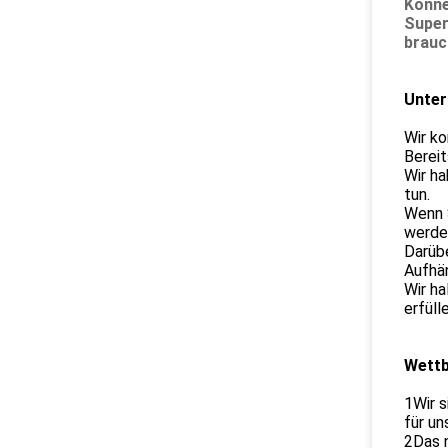
Könne
Super
brauc
Unter
Wir k
Berei
Wir ha
tun.
Wenn 
werde
Darübe
Aufhä
Wir ha
erfüll
Wettb
1Wir s
für un
2Das n