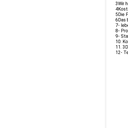
3Wir 
4Koste
5Die P
6Das b
7- leb
8- Pro
9- St
10. K
11. 3
12- Te