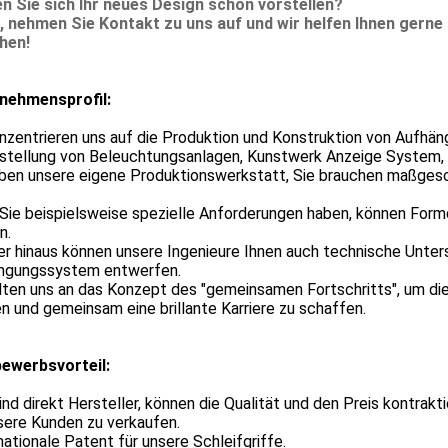
n Sie sich Ihr neues Design schon vorstellen?
, nehmen Sie Kontakt zu uns auf und wir helfen Ihnen gerne 
hen!
nehmensprofil:
onzentrieren uns auf die Produktion und Konstruktion von Aufh
tstellung von Beleuchtungsanlagen, Kunstwerk Anzeige System, 
ben unsere eigene Produktionswerkstatt, Sie brauchen maßgesch
Sie beispielsweise spezielle Anforderungen haben, können Form
n.
r hinaus können unsere Ingenieure Ihnen auch technische Unters
ngungssystem entwerfen.
lten uns an das Konzept des "gemeinsamen Fortschritts", um di
en und gemeinsam eine brillante Karriere zu schaffen.
ewerbsvorteil:
ind direkt Hersteller, können die Qualität und den Preis kontrak
sere Kunden zu verkaufen.
ationale Patent für unsere Schleifgriffe.