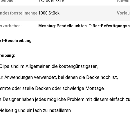
belbau::
7x7 oder 7x19
Anwen
ndestbestellmenge:
1000 Stück
Vorlau
rvorheben:
Messing-Pendelleuchten
,
T-Bar-Befestigungsc
kt-Beschreibung
reibung:
Clips sind im Allgemeinen die kostengünstigsten,
für Anwendungen verwendet, bei denen die Decke hoch ist,
mmte oder steile Decken oder schwierige Montage.
e Designer haben jedes mögliche Problem mit diesem einfach z
 vielseitig und einfach zu installieren.