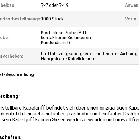
belbau::
7x7 oder 7x19
Anwen
ndestbestellmenge:
1000 Stück
Vorlau
Kostenlose Probe (Bitte
obe:
kontaktieren Sie unseren
Kundendienst)
Luftfahrzeugkabelgreifer mit leichter Aufhäng
rvorheben:
Hängedraht-Kabelklemmen
kt-Beschreibung
reibung:
rstellbare Kabelgriff befindet sich über einen einzigartigen K
h entsteht ein sehr einfacher, praktischer und einfacher Drahtsei
esem Kabelgriff können Sie es wiederverwenden und umweltfreun
schaften
: