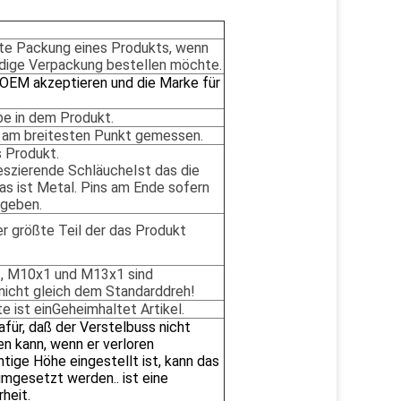
nste Packung eines Produkts, wenn
ndige Verpackung bestellen möchte.
EM akzeptieren und die Marke für
be
in dem Produkt.
am breitesten Punkt
gemessen
.
 Produkt.
eszierende
Schläuche
Ist das die
as ist Metal.
Pins am Ende
sofern
egeben.
r größte Teil der
das Produkt
, M10x1 und M13x1 sind
nicht gleich dem Standarddreh!
te
ist ein
Geheimhaltet
Artikel
.
afür, daß der Verstelbuss nicht
n kann, wenn er verloren
htige Höhe eingestellt ist, kann das
mgesetzt werden.. ist eine
heit.