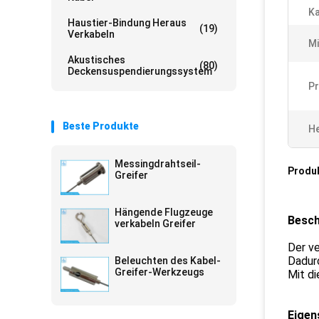
Ka
Haustier-Bindung Heraus
(19)
Verkabeln
Mi
Akustisches
(80)
Deckensuspendierungssystem
Pr
Beste Produkte
He
Messingdrahtseil-
Produ
Greifer
Hängende Flugzeuge
Besch
verkabeln Greifer
Der ve
Dadurc
Beleuchten des Kabel-
Greifer-Werkzeugs
Mit di
Eigen