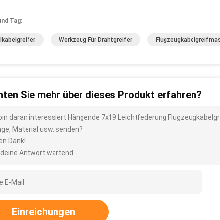
und Tag:
lkabelgreifer
Werkzeug Für Drahtgreifer
Flugzeugkabelgreifma
ten Sie mehr über dieses Produkt erfahren?
 bin daran interessiert Hängende 7x19 Leichtfederung Flugzeugkabelgre
ge, Material usw. senden?
len Dank!
 deine Antwort wartend.
Einreichungen