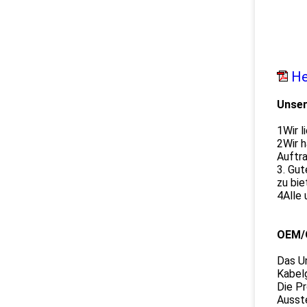
He
Unser
1Wir l
2Wir h
Auftra
3. Gut
zu bie
4Alle 
OEM/
Das U
Kabel
Die Pr
Ausst