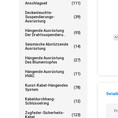
Anschlagseil
(111)
Deckenleuchte-
Suspendierungs-
(39)
Ausrüstung
Hängende Ausrüstung
(93)
Der Drahtsuspendieru...
Seismische Abstützende
(14)
Ausrüstung
Hängende Ausrüstung
(27)
Des Blumentopfes
Hängende Ausrüstung
(11)
HVAC
Kunst-Kabel-Hängendes
(78)
System
Detail
Kabeldurchhang-
(12)
Schlüsselring
P
Zugfeder-Sicherheits-
(123)
Kabel