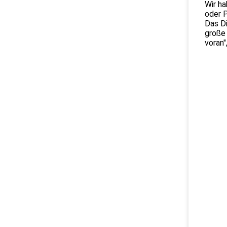
Wir h
oder 
Das Di
große 
voran"