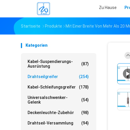
Zu Hause
Pr
Startseite
Produkte
Mit Einer Breite Von Mehr Als 20 
Kategorien
Kabel-Suspendierungs-
(87)
Ausrüstung
Drahtseilgreifer
(254)
Kabel-Schleifungsgreifer
(178)
Universalschwenker-
(54)
Gelenk
Deckenleuchte-Zubehör
(98)
Drahtseil-Versammlung
(94)