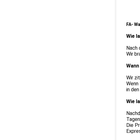
FA
- Wa
Wie l
Nach d
Wir br
Wann 
Wir zi
Wenn S
in den
Wie l
Nachde
Tagen 
Die P
Expre