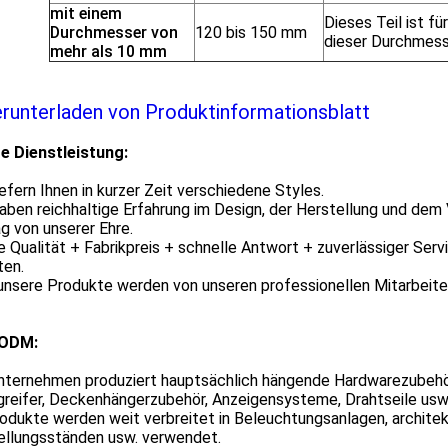
mit einem
Dieses Teil ist fü
Durchmesser von
120 bis 150 mm
dieser Durchmess
mehr als 10 mm
runterladen von Produktinformationsblatt
e Dienstleistung:
iefern Ihnen in kurzer Zeit verschiedene Styles.
aben reichhaltige Erfahrung im Design, der Herstellung und dem
g von unserer Ehre.
e Qualität + Fabrikpreis + schnelle Antwort + zuverlässiger Serv
ten.
unsere Produkte werden von unseren professionellen Mitarbeiter
ODM:
nternehmen produziert hauptsächlich hängende Hardwarezubehö
greifer, Deckenhängerzubehör, Anzeigensysteme, Drahtseile usw
odukte werden weit verbreitet in Beleuchtungsanlagen, archite
ellungsständen usw. verwendet.