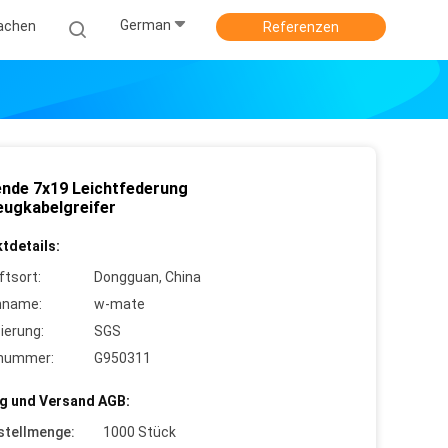
German
achen
Referenzen
nde 7x19 Leichtfederung
eugkabelgreifer
tdetails:
ftsort:
Dongguan, China
nname:
w-mate
zierung:
SGS
lnummer:
G950311
g und Versand AGB:
stellmenge:
1000 Stück