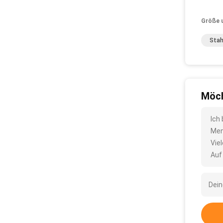
Größe 
Stah
Möch
Ich
Men
Vie
Auf