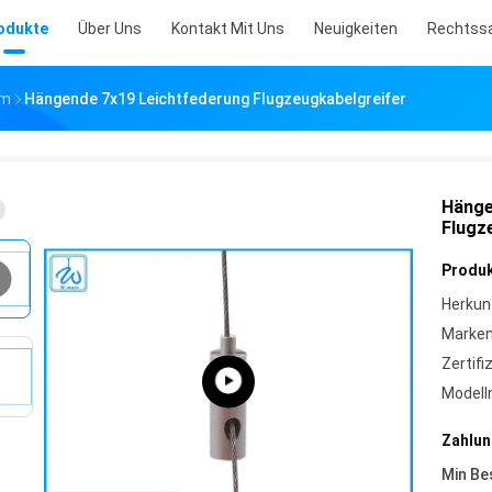
odukte
Über Uns
Kontakt Mit Uns
Neuigkeiten
Rechtss
Mm
Hängende 7x19 Leichtfederung Flugzeugkabelgreifer
Hänge
Flugz
Produk
Herkun
Marke
Zertifi
Model
Zahlun
Min Be