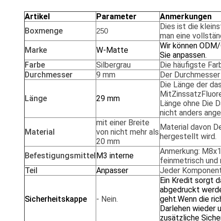
Artikel
Parameter
Anmerkungen
Dies ist die klei
Boxmenge
250
man eine vollstä
Wir können ODM/O
Marke
W-Matte
Sie anpassen.
Farbe
Silbergrau
Die häufigste Far
Durchmesser
9 mm
Der Durchmesser
Die Länge der
das
Mit
Zinssatz
Fluor
Länge
29 mm
Länge ohne
Die
D
nicht anders ang
mit einer Breite
Material
davon
De
Material
von nicht mehr als
hergestellt wird
.
20 mm
Anmerkung: M8x1
Befestigungsmittel
M3 interne
feinmetrisch und 
Teil
Anpasser
Jeder
Komponen
Ein Kredit sorgt d
abgedruckt werde
Sicherheitskappe
- Nein.
geht.Wenn die ric
Darlehen wieder u
zusätzliche Sicher