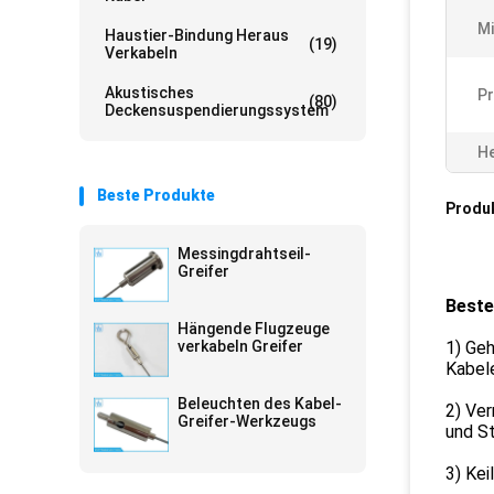
Mi
Haustier-Bindung Heraus
(19)
Verkabeln
Akustisches
Pr
(80)
Deckensuspendierungssystem
He
Beste Produkte
Produ
Messingdrahtseil-
Greifer
Beste
Hängende Flugzeuge
verkabeln Greifer
1) Geh
Kabele
Beleuchten des Kabel-
2) Ver
Greifer-Werkzeugs
und St
3) Kei