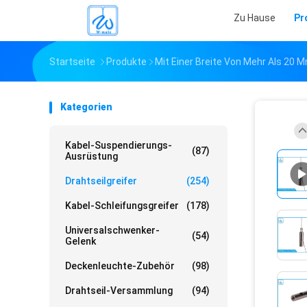
Zu Hause
Pr
Startseite
Produkte
Mit Einer Breite Von Mehr Als 20 
Kategorien
Kabel-Suspendierungs-
(87)
Ausrüstung
Drahtseilgreifer
(254)
Kabel-Schleifungsgreifer
(178)
Universalschwenker-
(54)
Gelenk
Deckenleuchte-Zubehör
(98)
Drahtseil-Versammlung
(94)