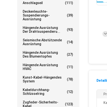
Anschlagseil
(111)
Deckenleuchte-
Suspendierungs-
(39)
Ausrüstung
Hängende Ausrüstung
(93)
Der Drahtsuspendieru...
Seismische Abstützende
(14)
Ausrüstung
Hängende Ausrüstung
(27)
Des Blumentopfes
Hängende Ausrüstung
(11)
HVAC
Kunst-Kabel-Hängendes
(78)
Detail
System
Kabeldurchhang-
(12)
Schlüsselring
P
Zugfeder-Sicherheits-
Ka
(123)
Kabel