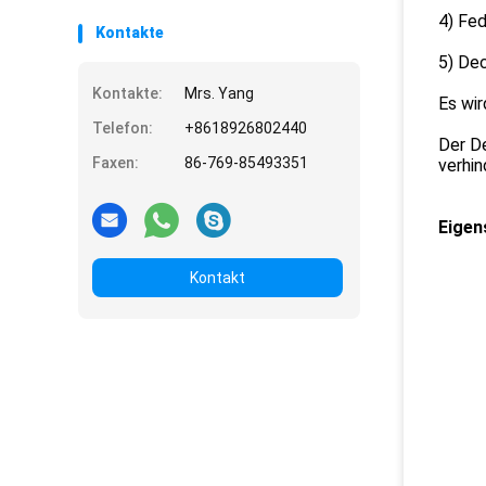
4) Fed
Kontakte
5) Dec
Kontakte:
Mrs. Yang
Es wir
Telefon:
+8618926802440
Der De
Faxen:
86-769-85493351
verhin
Eigen
Kontakt