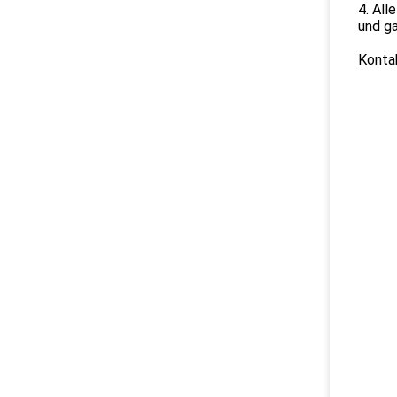
4. All
und ga
Kontak