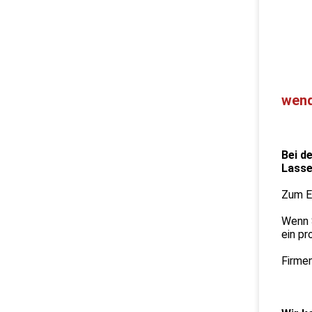
wend
Bei d
Lasse
Zum Ei
Wenn S
ein p
Firmen