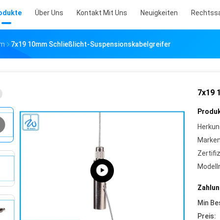
odukte
Über Uns
Kontakt Mit Uns
Neuigkeiten
Rechtss
Mm
7x19 10mm Schließlicht-Suspensionskabelgreifer
7x19 
Produk
Herkun
Marke
Zertifi
Model
Zahlun
Min Be
Preis: