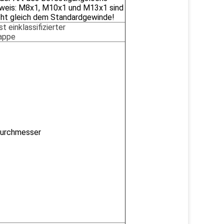
nweis: M8x1, M10x1 und M13x1 sind
cht gleich dem Standardgewinde!
ist ein
klassifizierter
kappe
durchmesser