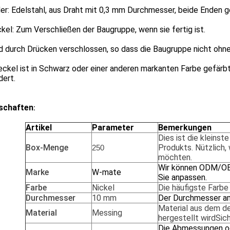
er: Edelstahl, aus Draht mit 0,3 mm Durchmesser, beide Enden ge
kel: Zum Verschließen der Baugruppe, wenn sie fertig ist.
d durch Drücken verschlossen, so dass die Baugruppe nicht ohn
ckel ist in Schwarz oder einer anderen markanten Farbe gefärb
dert.
schaften
:
Artikel
Parameter
Bemerkungen
Dies ist die kleins
Box-Menge
Produkts. Nützlich,
250
möchten.
Wir können ODM/OEM
Marke
W-mate
Sie anpassen.
Farbe
Nickel
Die häufigste Farbe
Durchmesser
10 mm
Der Durchmesser a
Material
aus dem
de
Material
Messing
hergestellt wird
Sic
Die Abmessungen od