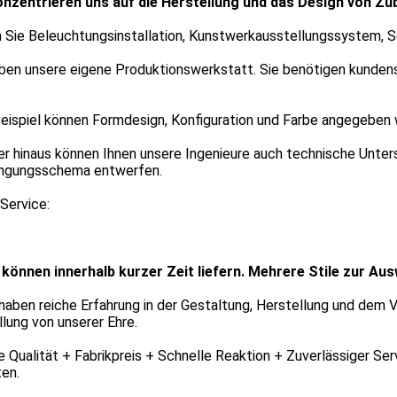
onzentrieren uns auf die Herstellung und das Design von 
 Sie Beleuchtungsinstallation, Kunstwerkausstellungssystem, S
ben unsere eigene Produktionswerkstatt. Sie benötigen kundensp
eispiel können Formdesign, Konfiguration und Farbe angegeben 
r hinaus können Ihnen unsere Ingenieure auch technische Unters
ngungsschema entwerfen.
Service:
r können innerhalb kurzer Zeit liefern. Mehrere Stile zur Aus
 haben reiche Erfahrung in der Gestaltung, Herstellung und dem 
lung von unserer Ehre.
e Qualität + Fabrikpreis + Schnelle Reaktion + Zuverlässiger Ser
en.