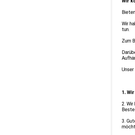
Wir k
Bieten
Wir ha
tun.
Zum B
Darübe
Aufhä
Unser 
1. Wi
2. Wir
Bestel
3. Gut
möcht