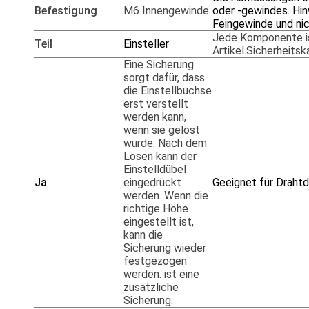
Befestigung
M6 Innengewinde
oder -gewindes. Hi
Feingewinde und ni
Jede
Komponente
Teil
Einsteller
Artikel.
Sicherheits
Eine Sicherung
sorgt dafür, dass
die Einstellbuchse
erst verstellt
werden kann,
wenn sie gelöst
wurde. Nach dem
Lösen kann der
Einstelldübel
Ja
eingedrückt
Geeignet für Draht
werden. Wenn die
richtige Höhe
eingestellt ist,
kann die
Sicherung wieder
festgezogen
werden. ist eine
zusätzliche
Sicherung.