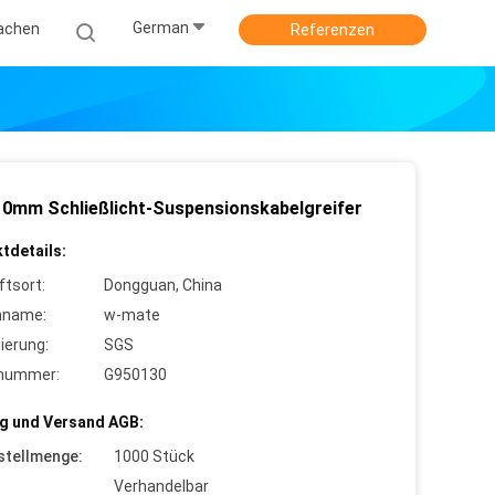
German
achen
Referenzen
10mm Schließlicht-Suspensionskabelgreifer
tdetails:
ftsort:
Dongguan, China
nname:
w-mate
zierung:
SGS
lnummer:
G950130
g und Versand AGB:
stellmenge:
1000 Stück
Verhandelbar