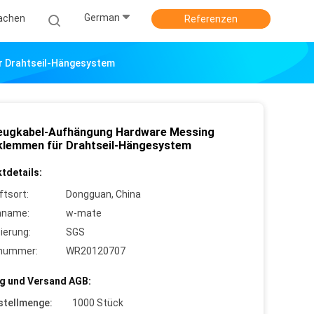
German
achen
Referenzen
r Drahtseil-Hängesystem
eugkabel-Aufhängung Hardware Messing
klemmen für Drahtseil-Hängesystem
tdetails:
ftsort:
Dongguan, China
nname:
w-mate
zierung:
SGS
lnummer:
WR20120707
g und Versand AGB:
stellmenge:
1000 Stück