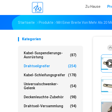
Zu Hause
Pr
Startseite
Produkte
Mit Einer Breite Von Mehr Als 20 
Kategorien
Kabel-Suspendierungs-
(87)
Ausrüstung
Drahtseilgreifer
(254)
Kabel-Schleifungsgreifer
(178)
Universalschwenker-
(54)
Gelenk
Deckenleuchte-Zubehör
(98)
Drahtseil-Versammlung
(94)