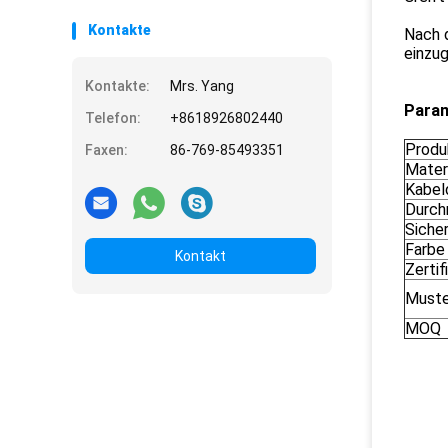
Kontakte
Nach 
einzug
Kontakte:
Mrs. Yang
Param
Telefon:
+8618926802440
Prod
Faxen:
86-769-85493351
Mater
Kabel
Durch
Siche
Farbe
Kontakt
Zertif
Muste
MOQ