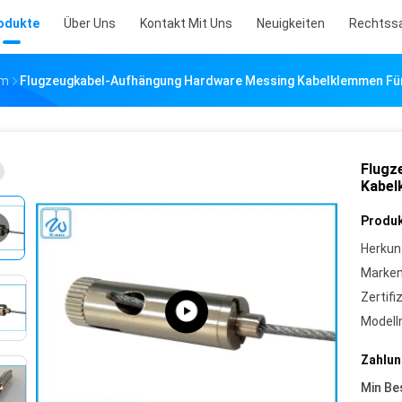
odukte
Über Uns
Kontakt Mit Uns
Neuigkeiten
Rechtss
Mm
Flugzeugkabel-Aufhängung Hardware Messing Kabelklemmen Fü
Flugz
Kabel
Produk
Herkun
Marke
Zertifi
Model
Zahlun
Min Be