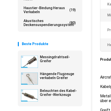
Ka
Haustier-Bindung Heraus
(19)
Verkabeln
Mi
Akustisches
(80)
Deckensuspendierungssystem
Pr
Beste Produkte
He
Messingdrahtseil-
Produ
Greifer
Hängende Flugzeuge
Aircra
verkabeln Greifer
Kabelg
Beleuchten des Kabel-
Greifer-Werkzeugs
Metal
über 
Greift