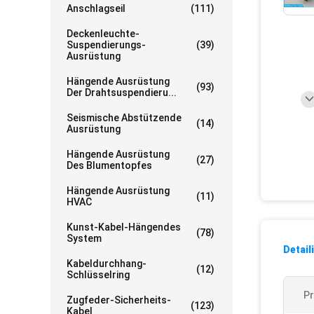
Anschlagseil
(111)
Deckenleuchte-
Suspendierungs-
(39)
Ausrüstung
Hängende Ausrüstung
(93)
Der Drahtsuspendieru...
Seismische Abstützende
(14)
Ausrüstung
Hängende Ausrüstung
(27)
Des Blumentopfes
Hängende Ausrüstung
(11)
HVAC
Kunst-Kabel-Hängendes
(78)
System
Detail
Kabeldurchhang-
(12)
Schlüsselring
P
Zugfeder-Sicherheits-
(123)
Kabel