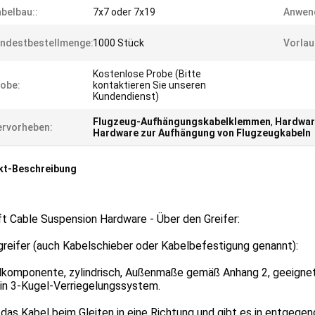
belbau::
7x7 oder 7x19
Anwen
ndestbestellmenge:
1000 Stück
Vorlau
Kostenlose Probe (Bitte
obe:
kontaktieren Sie unseren
Kundendienst)
Flugzeug-Aufhängungskabelklemmen
,
Hardwar
rvorheben:
Hardware zur Aufhängung von Flugzeugkabeln
kt-Beschreibung
ft Cable Suspension Hardware - Über den Greifer:
reifer (auch Kabelschieber oder Kabelbefestigung genannt):
lkomponente, zylindrisch, Außenmaße gemäß Anhang 2, geeignet 
ein 3-Kugel-Verriegelungssystem.
 das Kabel beim Gleiten in eine Richtung und gibt es in entgegen