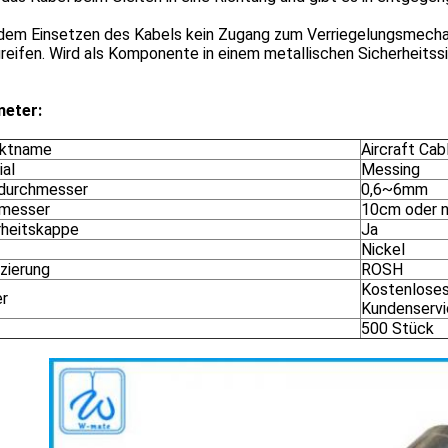
dem Einsetzen des Kabels kein Zugang zum Verriegelungsmechani
reifen. Wird als Komponente in einem metallischen Sicherheitss
eter:
uktname
Aircraft Cab
ial
Messing
durchmesser
0,6~6mm
messer
10cm oder n
rheitskappe
Ja
Nickel
izierung
ROSH
Kostenloses
r
Kundenservi
500 Stück