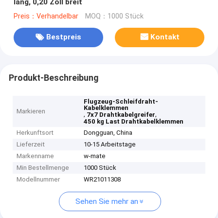
lang, 0,20 Zoll breit
Preis：Verhandelbar
MOQ：1000 Stück
Bestpreis
Kontakt
Produkt-Beschreibung
Flugzeug-Schleifdraht-
Kabelklemmen
Markieren
,
,
7x7 Drahtkabelgreifer
450 kg Last Drahtkabelklemmen
Herkunftsort
Dongguan, China
Lieferzeit
10-15 Arbeitstage
Markenname
w-mate
Min Bestellmenge
1000 Stück
Modellnummer
WR21011308
Sehen Sie mehr an