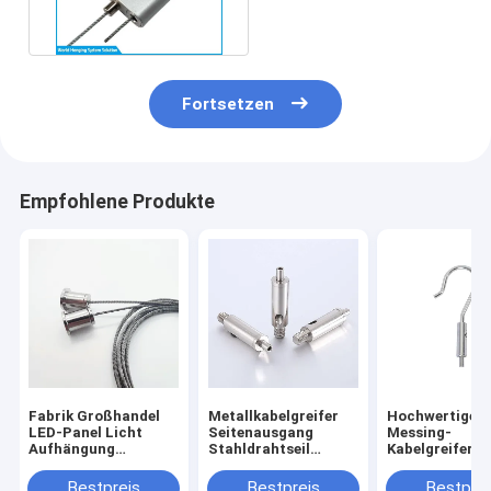
Fortsetzen
Empfohlene Produkte
Fabrik Großhandel
Metallkabelgreifer
Hochwertiger
LED-Panel Licht
Seitenausgang
Messing-
Aufhängung
Stahldrahtseil
Kabelgreifer,
Beleuchtung Kits
Kreuzgreifer
verstellbarer
Draht hängend
Beleuchtung
Aufhängehake
Bestpreis
Bestpreis
Bestprei