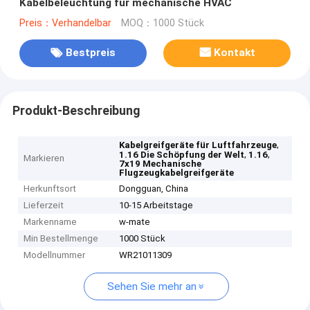
Kabelbeleuchtung für mechanische HVAC
Preis：Verhandelbar
MOQ：1000 Stück
Bestpreis
Kontakt
Produkt-Beschreibung
,
Kabelgreifgeräte für Luftfahrzeuge
,
,
1.16 Die Schöpfung der Welt
1.16
Markieren
7x19 Mechanische
Flugzeugkabelgreifgeräte
Herkunftsort
Dongguan, China
Lieferzeit
10-15 Arbeitstage
Markenname
w-mate
Min Bestellmenge
1000 Stück
Modellnummer
WR21011309
Sehen Sie mehr an