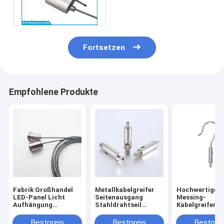
mechanische HVAC
Fortsetzen
Empfohlene Produkte
Fabrik Großhandel
Metallkabelgreifer
Hochwertiger
LED-Panel Licht
Seitenausgang
Messing-
Aufhängung
Stahldrahtseil
Kabelgreifer,
Beleuchtung Kits
Kreuzgreifer
verstellbarer
Draht hängend
Beleuchtung
Aufhängehake
Bestpreis
Bestpreis
Bestprei