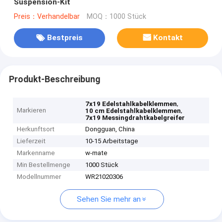
Suspension-Kit
Preis：Verhandelbar
MOQ：1000 Stück
Bestpreis
Kontakt
Produkt-Beschreibung
,
7x19 Edelstahlkabelklemmen
Markieren
,
10 cm Edelstahlkabelklemmen
7x19 Messingdrahtkabelgreifer
Herkunftsort
Dongguan, China
Lieferzeit
10-15 Arbeitstage
Markenname
w-mate
Min Bestellmenge
1000 Stück
Modellnummer
WR21020306
Sehen Sie mehr an