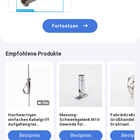
Suspension-Kit
Fortsetzen
Empfohlene Produkte
Hochwertiges
Messing-
Fabrikdirekt
einfaches Kabelgriff
Schwenkgelenk M10
Großhandel
Aufgehängtes
Gewinde für
Drahtseil
Lichtgriff
Beleuchtungssystem
Kabelklemme
Kabelhaken für Draht
und Pendelleuchten-
Lampenaufhä
Bestpreis
Bestpreis
Bestprei
Aufhängungsteile
Hardware