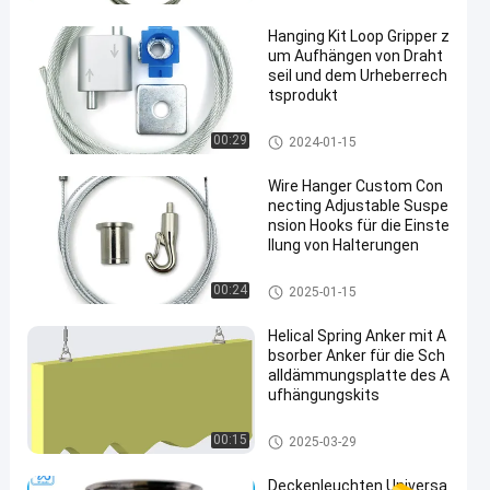
Hanging Kit Loop Gripper z
um Aufhängen von Draht
seil und dem Urheberrech
tsprodukt
Kabelschleifengreifer
00:29
2024-01-15
Wire Hanger Custom Con
necting Adjustable Suspe
nsion Hooks für die Einste
llung von Halterungen
Akustische Deckenfederung
00:24
2025-01-15
Helical Spring Anker mit A
bsorber Anker für die Sch
alldämmungsplatte des A
ufhängungskits
Akustische Deckenfederung
00:15
2025-03-29
Deckenleuchten Universa