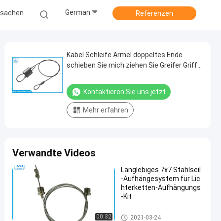
German
ssachen
Referenzen
Kabel Schleife Ärmel doppeltes Ende
schieben Sie mich ziehen Sie Greifer Griffe
Schleife-Over
Kontaktieren Sie uns jetzt
Mehr erfahren
Verwandte Videos
Langlebiges 7x7 Stahlseil
-Aufhängesystem für Lic
hterketten-Aufhängungs
-Kit
Kabelsperrkit
00:32
2021-03-24