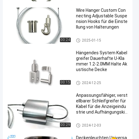
Wire Hanger Custom Con
necting Adjustable Suspe
nsion Hooks für die Einste
llung von Halterungen
Akustische Deckenfederung
00:24
2025-01-15
Hängendes System Kabel
greifer Dauerhafte U-Kla
mmer 1.2-2.0MM Halte Ak
ustische Decke
mit einer Breite von mehr als 2
00:15
2024-12-25
0 mm
Anpassungsfähiger, verst
ellbarer Schleifgreifer für
Kabel für die Anzeigeindu
strie und Aufhängungskit
s
Kabelschleifengreifer
00:29
2024-12-03
Deckenleuchten Universa