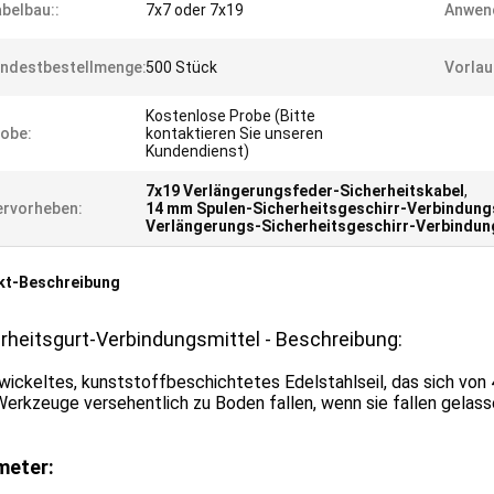
belbau::
7x7 oder 7x19
Anwen
ndestbestellmenge:
500 Stück
Vorlau
Kostenlose Probe (Bitte
obe:
kontaktieren Sie unseren
Kundendienst)
7x19 Verlängerungsfeder-Sicherheitskabel
,
rvorheben:
14 mm Spulen-Sicherheitsgeschirr-Verbindung
Verlängerungs-Sicherheitsgeschirr-Verbindun
kt-Beschreibung
rheitsgurt-Verbindungsmittel - Beschreibung:
wickeltes, kunststoffbeschichtetes Edelstahlseil, das sich vo
erkzeuge versehentlich zu Boden fallen, wenn sie fallen gelas
meter: