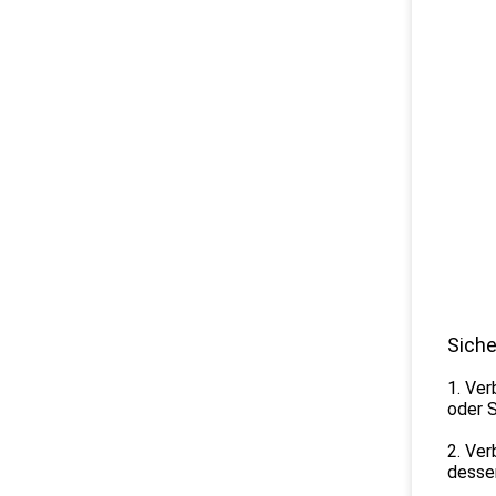
Siche
1. Ver
oder S
2. Ve
desse