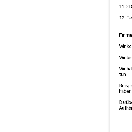
11. 3
12. Te
Firme
Wir ko
Wir bi
Wir ha
tun.
Beisp
haben
Darübe
Aufhä