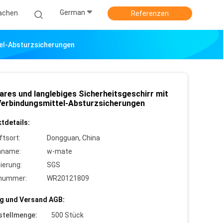
German
achen
Referenzen
tel-Absturzsicherungen
ares und langlebiges Sicherheitsgeschirr mit
Verbindungsmittel-Absturzsicherungen
tdetails:
ftsort:
Dongguan, China
nname:
w-mate
zierung:
SGS
lnummer:
WR20121809
g und Versand AGB:
stellmenge:
500 Stück