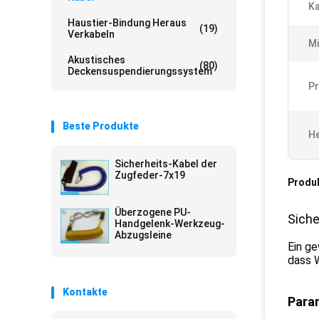
Ka
Haustier-Bindung Heraus
(19)
Verkabeln
Mi
Akustisches
(80)
Deckensuspendierungssystem
Pr
Beste Produkte
He
Sicherheits-Kabel der
Zugfeder-7x19
Produ
Überzogene PU-
Siche
Handgelenk-Werkzeug-
Abzugsleine
Ein ge
dass W
Kontakte
Para