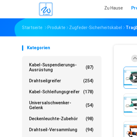
Zu Hause
Pr
Startseite
Produkte
Zugfeder-Sicherheitskabel
Tragb
Kategorien
Kabel-Suspendierungs-
(87)
Ausrüstung
Drahtseilgreifer
(254)
Kabel-Schleifungsgreifer
(178)
Universalschwenker-
(54)
Gelenk
Deckenleuchte-Zubehör
(98)
Drahtseil-Versammlung
(94)