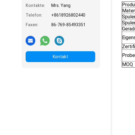
Prod
Kontakte:
Mrs. Yang
Mater
Telefon:
+8618926802440
Spule
Spule
Faxen:
86-769-85493351
Gerad
Eigen
Zertif
Probe
Kontakt
MOQ