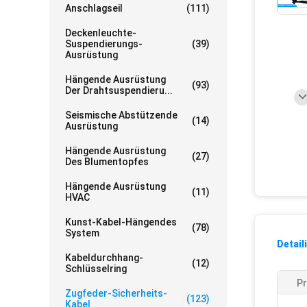
Anschlagseil
(111)
Deckenleuchte-
Suspendierungs-
(39)
Ausrüstung
Hängende Ausrüstung
(93)
Der Drahtsuspendieru...
Seismische Abstützende
(14)
Ausrüstung
Hängende Ausrüstung
(27)
Des Blumentopfes
Hängende Ausrüstung
(11)
HVAC
Kunst-Kabel-Hängendes
(78)
System
Detail
Kabeldurchhang-
(12)
Schlüsselring
P
Zugfeder-Sicherheits-
(123)
Kabel