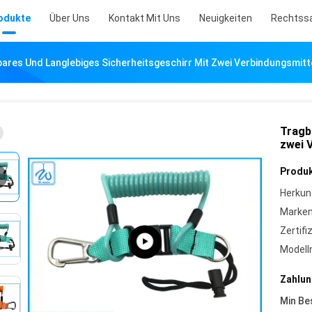
odukte
Über Uns
Kontakt Mit Uns
Neuigkeiten
Rechtss
ares Und Langlebiges Sicherheitsgeschirr Mit Zwei Verbindungsmit
Tragb
zwei 
Produk
Herkun
Marke
Zertifi
Model
Zahlun
Min Be