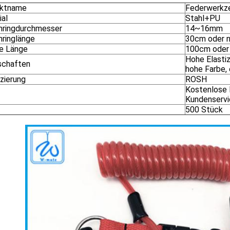
uktname
Federwerkze
ial
Stahl+PU
nringdurchmesser
14~16mm
nringlänge
30cm oder n
e Länge
100cm oder 
Hohe Elastiz
schaften
hohe Farbe, 
izierung
ROSH
Kostenlose 
Kundenservi
500 Stück