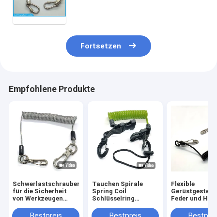
Fortsetzen
Empfohlene Produkte
Schwerlastschrauben
Tauchen Spirale
Flexible
für die Sicherheit
Spring Coil
Gerüstgestelle
von Werkzeugen
Schlüsselring
Feder und Hak
Drehschrauben für
Bungee Schnur
gefüllt
Schwerlastschrauben
Handgelenk
Bestpreis
Bestpreis
Bestprei