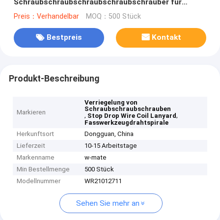
Schraubschraubschraubschraubschrauber für
Stopp-Drop-Tools
Preis：Verhandelbar
MOQ：500 Stück
Bestpreis
Kontakt
Produkt-Beschreibung
Verriegelung von
Schraubschraubschrauben
Markieren
,
,
Stop Drop Wire Coil Lanyard
Fasswerkzeugdrahtspirale
Herkunftsort
Dongguan, China
Lieferzeit
10-15 Arbeitstage
Markenname
w-mate
Min Bestellmenge
500 Stück
Modellnummer
WR21012711
Sehen Sie mehr an